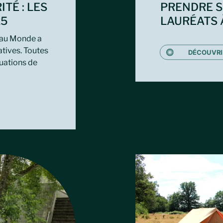
TÉ : LES
PRENDRE S
25
LAURÉATS À
eau Monde a
atives. Toutes
DÉCOUVRI
tuations de