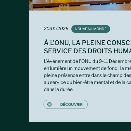
20/01/2026
TAG:
NOUVEAU MONDE
À L’ONU, LA PLEINE CONS
SERVICE DES DROITS HUM
L’événement de l’ONU du 9-11 Décembr
en lumière un mouvement de fond : la mé
pleine présence entre dans le champ des 
au service du bien-être mental et de la c
dans la durée.
DÉCOUVRIR