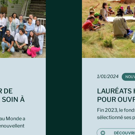
1/01/2024
TAG:
NOU
R DE
LAURÉATS H
 SOIN À
POUR OUVR
Fin 2023, le fon
sélectionné ses p
eau Monde a
renouvellent
DÉCOUVRI