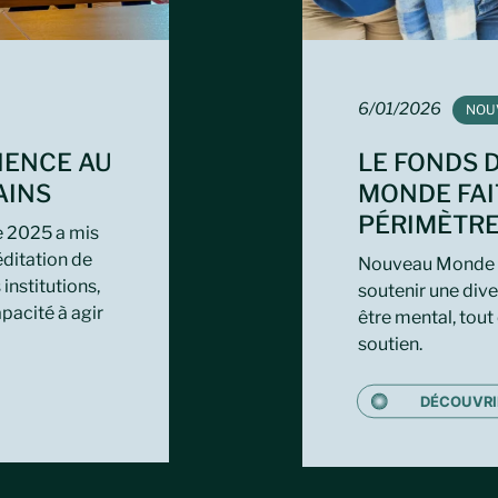
6/01/2026
TAG:
NOU
CIENCE AU
LE FONDS 
AINS
MONDE FAI
PÉRIMÈTR
e 2025 a mis
ditation de
Nouveau Monde él
institutions,
soutenir une dive
apacité à agir
être mental, tout
soutien.
DÉCOUVRI