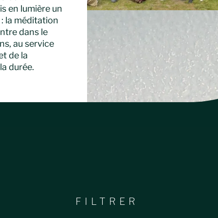
s en lumière un
 la méditation
ntre dans le
ns, au service
t de la
la durée.
FILTRER